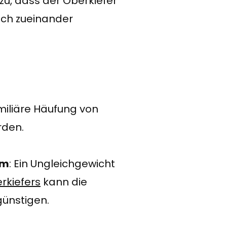
azu, dass der Oberkiefer
sch zueinander
amiliäre Häufung von
rden.
um
: Ein Ungleichgewicht
rkiefers
kann die
günstigen.